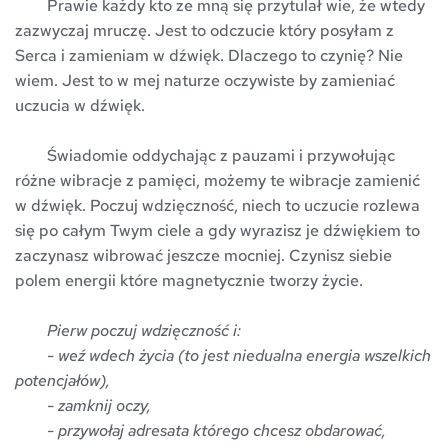
	Prawie każdy kto ze mną się przytulał wie, że wtedy 
zazwyczaj mruczę. Jest to odczucie który posyłam z 
Serca i zamieniam w dźwięk. Dlaczego to czynię? Nie 
wiem. Jest to w mej naturze oczywiste by zamieniać 
uczucia w dźwięk. 
	Świadomie oddychając z pauzami i przywołując 
różne wibracje z pamięci, możemy te wibracje zamienić 
w dźwięk. Poczuj wdzięczność, niech to uczucie rozlewa 
się po całym Twym ciele a gdy wyrazisz je dźwiękiem to 
zaczynasz wibrować jeszcze mocniej. Czynisz siebie 
polem energii które magnetycznie tworzy życie. 
Pierw poczuj wdzięczność i:
- weź wdech życia (to jest niedualna energia wszelkich 
potencjałów),
- zamknij oczy, 
- przywołaj adresata którego chcesz obdarować, 