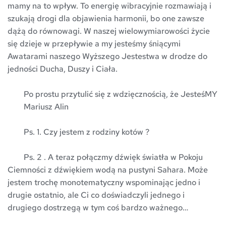
mamy na to wpływ. To energię wibracyjnie rozmawiają i 
szukają drogi dla objawienia harmonii, bo one zawsze 
dążą do równowagi. W naszej wielowymiarowości życie 
się dzieje w przepływie a my jesteśmy śniącymi 
Awatarami naszego Wyższego Jestestwa w drodze do 
jedności Ducha, Duszy i Ciała.
	Po prostu przytulić się z wdzięcznością, że JesteśMY
	Mariusz Alin
	Ps. 1. Czy jestem z rodziny kotów ?
	Ps. 2 . A teraz połączmy dźwięk światła w Pokoju 
Ciemności z dźwiękiem wodą na pustyni Sahara. Może 
jestem trochę monotematyczny wspominając jedno i 
drugie ostatnio, ale Ci co doświadczyli jednego i 
drugiego dostrzegą w tym coś bardzo ważnego…