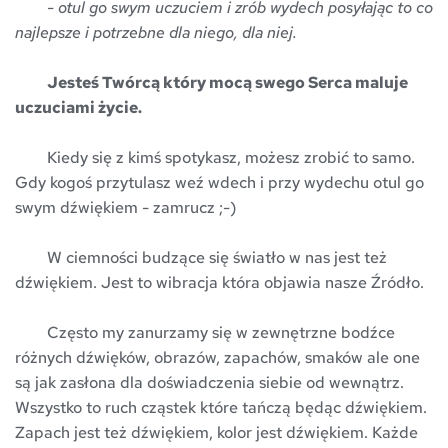
- otul go swym uczuciem i zrób wydech posyłając to co 
najlepsze i potrzebne dla niego, dla niej.
Jesteś Twórcą który mocą swego Serca maluje 
uczuciami życie. 
	Kiedy się z kimś spotykasz, możesz zrobić to samo. 
Gdy kogoś przytulasz weź wdech i przy wydechu otul go 
swym dźwiękiem - zamrucz ;-) 
	W ciemności budzące się światło w nas jest też 
dźwiękiem. Jest to wibracja która objawia nasze Źródło.
	Często my zanurzamy się w zewnętrzne bodźce 
różnych dźwięków, obrazów, zapachów, smaków ale one 
są jak zasłona dla doświadczenia siebie od wewnątrz. 
Wszystko to ruch cząstek które tańczą będąc dźwiękiem. 
Zapach jest też dźwiękiem, kolor jest dźwiękiem. Każde 