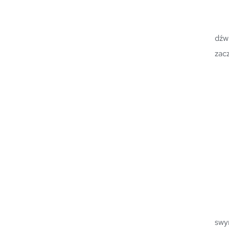
	Świadomie oddychając z pauzami i przywołując różne wibracje z pamięci, możemy te wibrac
dźw
zac
	Kiedy się z kimś spotykasz, możesz zrobić to samo. Gdy kogoś przytulasz weź wdech i przy w
swy