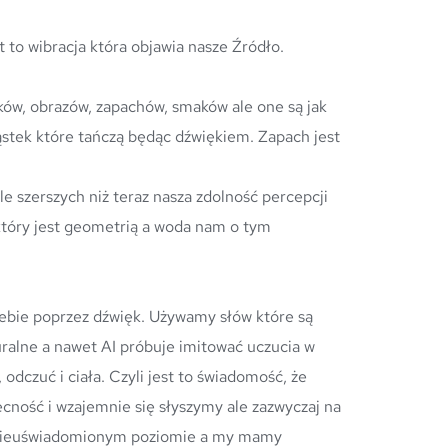
t to wibracja która objawia nasze Źródło.
ąstek które tańczą będąc dźwiękiem. Zapach jest 
 który jest geometrią a woda nam o tym 
ralne a nawet AI próbuje imitować uczucia w 
dczuć i ciała. Czyli jest to świadomość, że 
ność i wzajemnie się słyszymy ale zazwyczaj na 
 nieuświadomionym poziomie a my mamy 