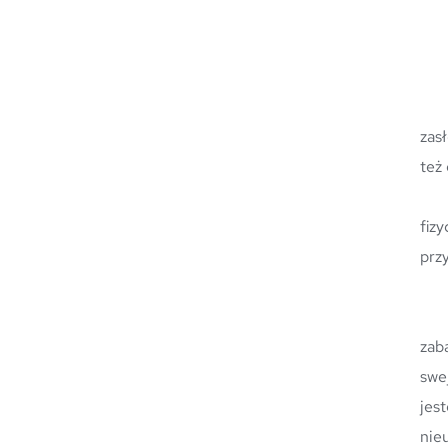
	Często my zanurzamy się w zewnętrzne bodźce różnych dźwięków, obrazów, zapachów, smaków a
zas
też
	Pierwotnie porozumiewaliśmy się dźwiękiem o zakresach o wiele szerszych niż teraz nasza zdol
fiz
prz
	Każdy z nas może spontanicznie, intuicyjnie zrobić ekspresję siebie poprzez dźwięk. Używamy
zab
swe
jes
nie