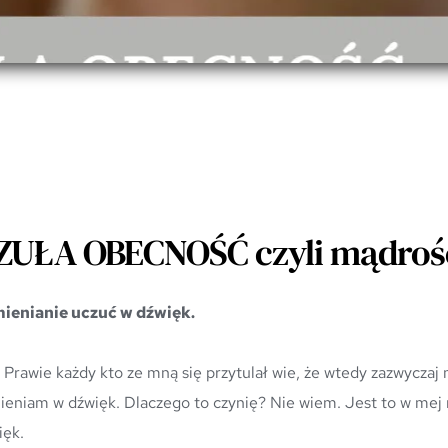
ZUŁA OBECNOŚĆ czyli mądroś
ienianie uczuć w dźwięk.
yłam z Serca i 
ieniam w dźwięk. Dlaczego to czynię? Nie wiem. Jest to w mej 
ięk. 