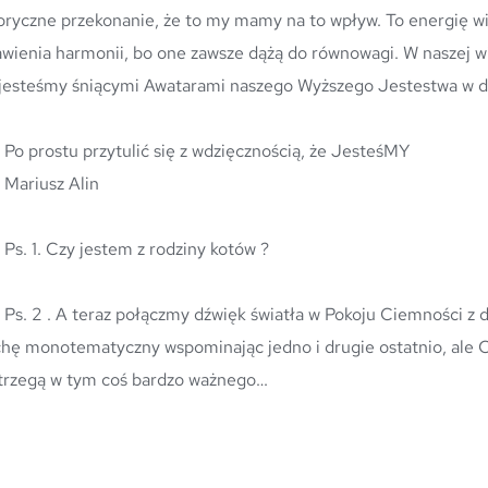
zoryczne przekonanie, że to my mamy na to wpływ. To energię wib
awienia harmonii, bo one zawsze dążą do równowagi. W naszej wi
jesteśmy śniącymi Awatarami naszego Wyższego Jestestwa w dro
	Po prostu przytulić się z wdzięcznością, że JesteśMY
	Mariusz Alin
	Ps. 1. Czy jestem z rodziny kotów ?
a. Może jestem 
chę monotematyczny wspominając jedno i drugie ostatnio, ale Ci
trzegą w tym coś bardzo ważnego…