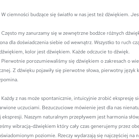
	W ciemności budzące się światło w nas jest też dźwiękiem. Jes
le one są jak 
łona dla doświadczenia siebie od wewnątrz. Wszystko to ruch cz
 dźwiękiem, kolor jest dźwiękiem. Każde odczucie to dźwięk.  
ność percepcji 
ycznej. Z dźwięku pojawiły się pierwotne słowa, pierwotny język
ypomina.
 słów które są 
arwione uczuciami. Bezuczuciowe mówienie jest dla nas nienatu
j ekspresji. Naszym naturalnym przepływem jest harmonia słów, o
teśmy wibracją-dźwiękiem który cały czas generujemy przez obec
uświadomionym poziomie. Rzeczy wydarzają się najczęściej na