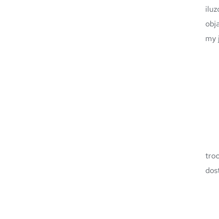
ilu
obj
my 
	Ps. 2 . A teraz połączmy dźwięk światła w Pokoju Ciemności z dźwiękiem wodą na pustyni Sahar
tro
dos