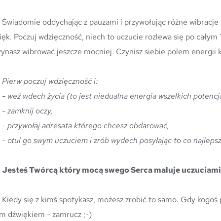
je zamienić w 
ięk. Poczuj wdzięczność, niech to uczucie rozlewa się po całym 
zynasz wibrować jeszcze mocniej. Czynisz siebie polem energii 
Pierw poczuj wdzięczność i:
- weź wdech życia (to jest niedualna energia wszelkich potencj
- zamknij oczy, 
- przywołaj adresata którego chcesz obdarować, 
- otul go swym uczuciem i zrób wydech posyłając to co najlepsze
Jesteś Twórcą który mocą swego Serca maluje uczuciami 
ydechu otul go 
m dźwiękiem - zamrucz ;-) 