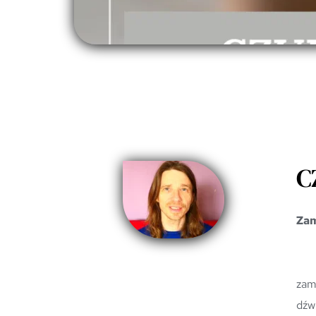
C
Zam
	Prawie każdy kto ze mną się przytulał wie, że wtedy zazwyczaj mruczę. Jest to odczucie który pos
zam
dźw